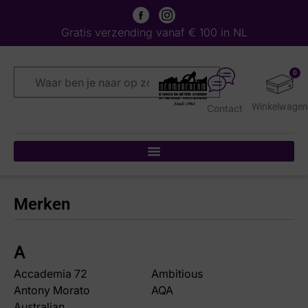
Gratis verzending vanaf € 100 in NL
0
Contact
Merken
A
Accademia 72
Ambitious
Antony Morato
AQA
Australian