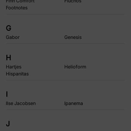
Finn Comfort
Fluchos
Footnotes
G
Gabor
Genesis
H
Hartjes
Helioform
Hispanitas
I
Ilse Jacobsen
Ipanema
J