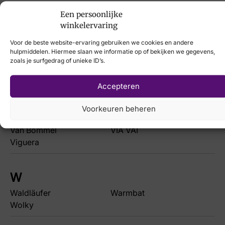
SJ Schoenen
Skechers
Een persoonlijke
Softwaves
Solidus
winkelervaring
Stretch Walker
Sun 68
Voor de beste website-ervaring gebruiken we cookies en andere
hulpmiddelen. Hiermee slaan we informatie op of bekijken we gegevens,
zoals je surfgedrag of unieke ID’s.
T
Tamaris
Teva
Accepteren
Voorkeuren beheren
V
Van Bommel
VIA VAI
Viguera
W
Waldläufer
Warmbat
Wolky