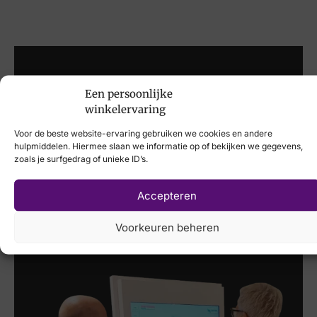
Laat uw voeten
Een persoonlijke
scannen
met de
winkelervaring
Voor de beste website-ervaring gebruiken we cookies en andere
nieuwste 3D
hulpmiddelen. Hiermee slaan we informatie op of bekijken we gegevens,
zoals je surfgedrag of unieke ID’s.
technologie
Accepteren
Bekijk de collectie
Voorkeuren beheren
Naar de winkel