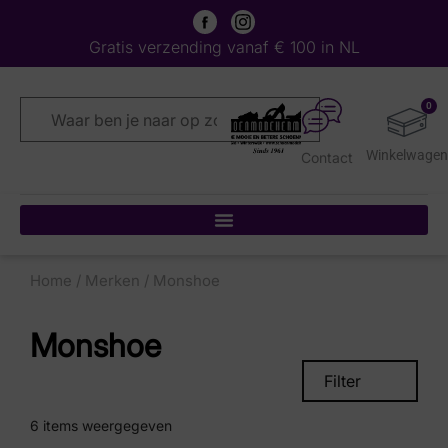
Gratis verzending vanaf € 100 in NL
0
Contact
Home
/
Merken
/ Monshoe
Monshoe
Filter
6
items weergegeven