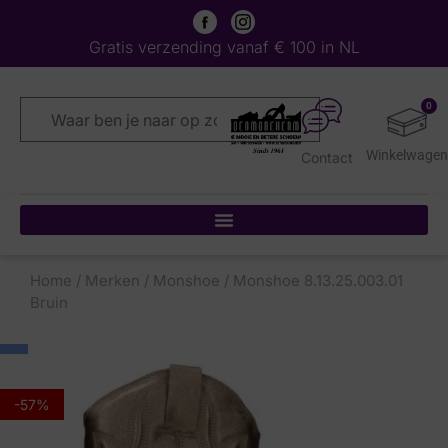
Gratis verzending vanaf € 100 in NL
0
Contact
Home
/
Merken
/
Monshoe
/ Monshoe 8.13.25.003.01
Bruin
-57%