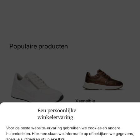
Kleur
Bruin
Nummer
62 26 7378
Populaire producten
Maat
36
Merk
Monshoe
Artikelnummer
Xsensible
8.13.25.003.01
Een persoonlijke
€
249,95
winkelervaring
Solidus
Voor de beste website-ervaring gebruiken we cookies en andere
€
214,95
hulpmiddelen. Hiermee slaan we informatie op of bekijken we gegevens,
zoals je surfgedrag of unieke ID’s.