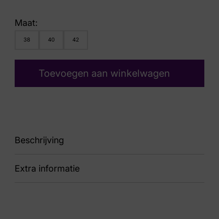
Maat:
38
40
42
Toevoegen aan winkelwagen
Beschrijving
Extra informatie
90 33002.4.385 Ponte Vecchio G
Kleur
Bruin