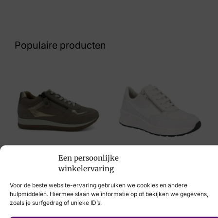
Nummer
60 26 9605
Populaire producten
Maat
38, 39, 40, 42
Merk
Xsensible
Artikelnummer
33002.4.385 Ponte Vecchio G
Helioform
Een persoonlijke
Solidus
Breedtemaat
winkelervaring
€
149,95
€
214,95
G
Voor de beste website-ervaring gebruiken we cookies en andere
hulpmiddelen. Hiermee slaan we informatie op of bekijken we gegevens,
zoals je surfgedrag of unieke ID’s.