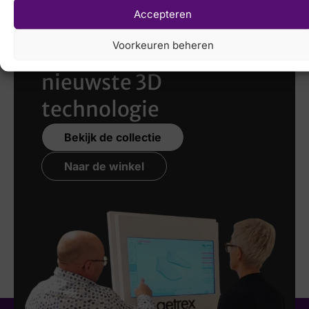
Accepteren
Laat uw voeten
Voorkeuren beheren
scannen
met de
nieuwste 3D
technologie
Bekijk de collectie
Naar de winkel