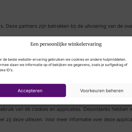
 Deze partners zijn betrokken bij de uitvoering van de ov
Een persoonlijke winkelervaring
den zowel door ons als door Google geplaatst. U herkent d
r de beste website-ervaring gebruiken we cookies en andere hulpmiddelen.
iksgemak te optimaliseren wordt deze mededeling slechts 
rmee slaan we informatie op of bekijken we gegevens, zoals je surfgedrag of
eke ID’s.
ite gaat u hier automatisch mee akkoord.
Accepteren
Voorkeuren beheren
ddels uw browser. Houd er in dit geval wel rekening mee dat
bruik van de cookies en applicaties. Desondanks hebben wi
r zij deze uitlezen. Voor meer informatie over deze applica