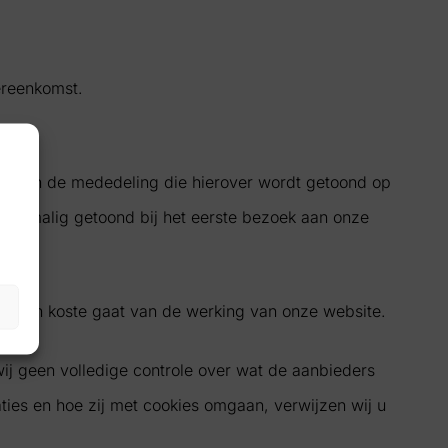
ereenkomst.
it aan de mededeling die hierover wordt getoond op
eenmalig getoond bij het eerste bezoek aan onze
 dit ten koste gaat van de werking van onze website.
j geen volledige controle over wat de aanbieders
ties en hoe zij met cookies omgaan, verwijzen wij u