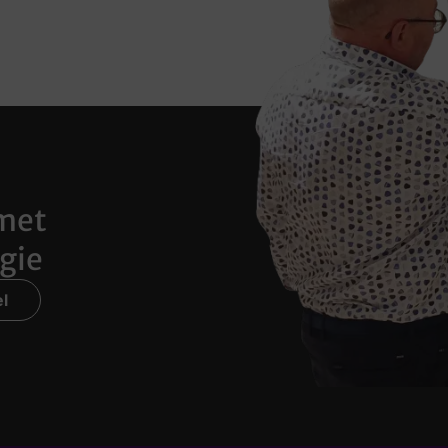
met
gie
l