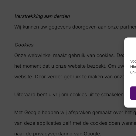
Verstrekking aan derden
Wij kunnen uw gegevens doorgeven aan onze partners.
Cookies
Onze webwinkel maakt gebruik van cookies. Deze wor
Voo
het moment dat u onze website bezoekt. Om uw gebru
Hie
uni
website. Door verder gebruik te maken van onze webs
Uiteraard bent u vrij om cookies uit te schakelen mi
Met Google hebben wij afspraken gemaakt over het ge
van deze applicaties zelf met de cookies doen wannee
naar de privacyverklaring van Google.