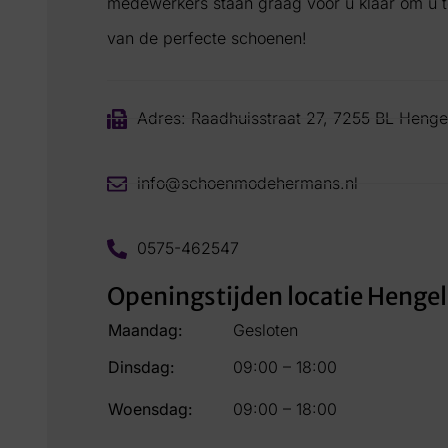
medewerkers staan graag voor u klaar om u te
van de perfecte schoenen!
Adres: Raadhuisstraat 27, 7255 BL Henge
info@schoenmodehermans.nl
0575-462547
Openingstijden locatie Henge
Maandag:
Gesloten
Dinsdag:
09:00 – 18:00
Woensdag:
09:00 – 18:00