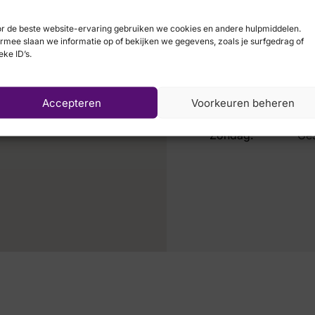
Dinsdag:
09:
r de beste website-ervaring gebruiken we cookies en andere hulpmiddelen.
Woensdag:
09:
rmee slaan we informatie op of bekijken we gegevens, zoals je surfgedrag of
eke ID’s.
Donderdag:
09:
Vrijdag:
09:
Accepteren
Voorkeuren beheren
Zaterdag:
09:
Zondag:
Ges