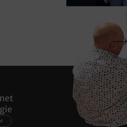
met
gie
l