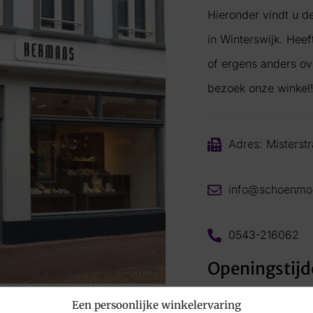
Hieronder vindt u 
in Winterswijk. Hee
of ergens anders ov
bezoek onze winkel
Adres: Misterstr
info@schoenmo
0543-216062
Openingstijd
Maandag:
Ges
Een persoonlijke winkelervaring