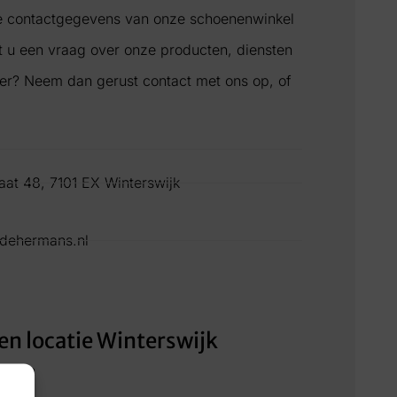
de contactgegevens van onze schoenenwinkel
ft u een vraag over onze producten, diensten
er? Neem dan gerust contact met ons op, of
!
aat 48, 7101 EX Winterswijk
dehermans.nl
en locatie Winterswijk
loten