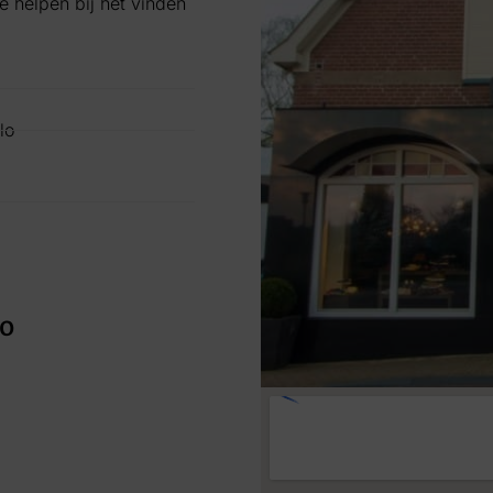
 helpen bij het vinden
lo
lo