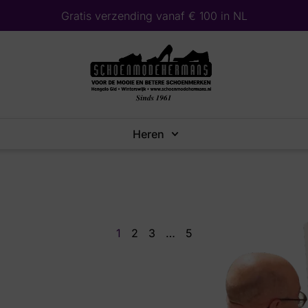
Gratis verzending vanaf € 100 in NL
Heren
1
2
3
…
5