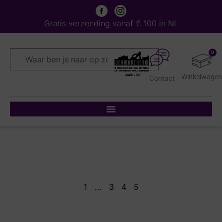
Gratis verzending vanaf € 100 in NL
0
Contact
1
…
3
4
5