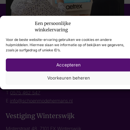
Een persoonlijke
winkelervaring
Voor de beste website-ervaring gebruiken we cookies en andere
hulpmiddelen. Hiermee slaan we informatie op of bekijken we gegevens,
zoals je surfgedrag of unieke ID’s.
Accepteren
Vestiging Hengelo
Voorkeuren beheren
Raadhuisstraat 27, 7255 BL Hengelo
T
0575 462 547
E
info@schoenmodehermans.nl
Vestiging Winterswijk
Misterstraat 48, 7101 EX Winterswijk