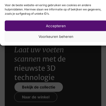
Voor de beste website-ervaring gebruiken we cookies en andere
hulpmiddelen. Hiermee slaan we informatie op of bekijken we gegevens,
Hispanitas
zoals je surfgedrag of unieke ID’s.
€
129,95
€
89,95
Accepteren
Voorkeuren beheren
Laat uw voeten
scannen
met de
nieuwste 3D
technologie
Bekijk de collectie
Naar de winkel