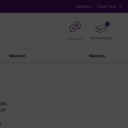
Nieuws
Over ons
0
Contact
Merken
Nieuws
len
,
 of
j