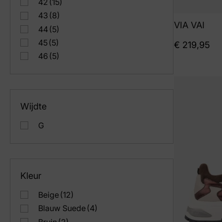
42
(15)
43
(8)
VIA VAI
44
(5)
45
(5)
€
219,95
46
(5)
Wijdte
G
Kleur
Beige
(12)
Blauw Suede
(4)
Bruin
(2)