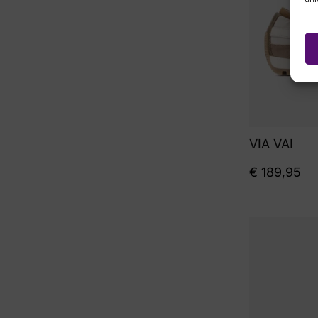
VIA VAI
€
189,95