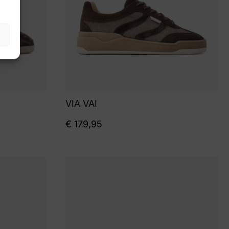
VIA VAI
€
179,95