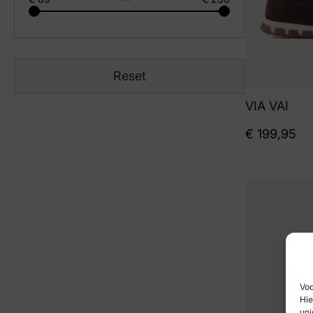
Reset
VIA VAI
€
199,95
Voo
Hie
uni