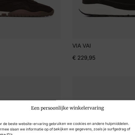
VIA VAI
€
229,95
Een persoonlijke winkelervaring
r de beste website-ervaring gebruiken we cookies en andere hulpmiddelen.
rmee slaan we informatie op of bekijken we gegevens, zoals je surfgedrag of
eke ID’s.