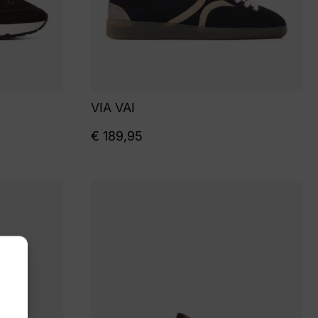
VIA VAI
€
189,95