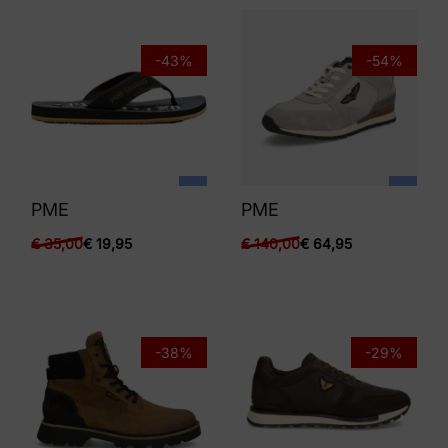
-43%
-54%
PME
PME
€
35,00
€
19,95
€
140,00
€
64,95
-38%
-29%