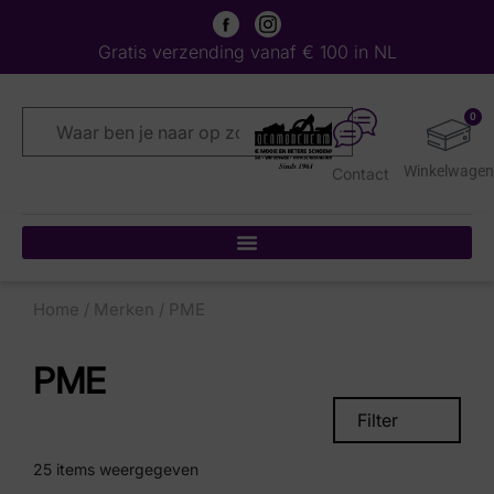
Gratis verzending vanaf € 100 in NL
0
Contact
Home
/
Merken
/ PME
PME
Filter
25
items weergegeven