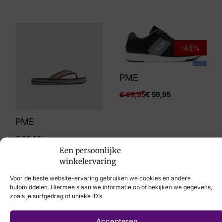
-40%
PME
€
99,95
€
59,95
PME
€
39,95
Een persoonlijke
winkelervaring
Voor de beste website-ervaring gebruiken we cookies en andere
hulpmiddelen. Hiermee slaan we informatie op of bekijken we gegevens,
-53%
-22%
zoals je surfgedrag of unieke ID’s.
Accepteren