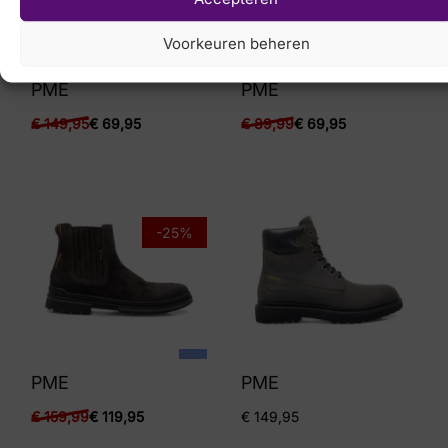
Voorkeuren beheren
PME
PME
€
149,95
€
69,95
€
89,99
€
69,95
-25%
PME
PME
€
159,99
€
119,95
€
149,95