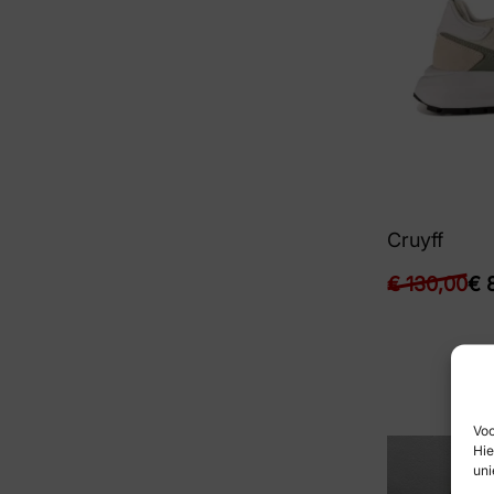
Cruyff
€
130,00
€
8
Voo
Hie
uni