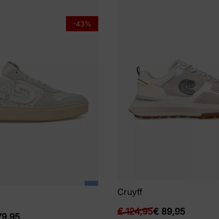
-43%
Cruyff
€
124,95
€
89,95
9,95