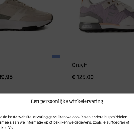
Cruyff
9,95
€
125,00
Een persoonlijke winkelervaring
r de beste website-ervaring gebruiken we cookies en andere hulpmiddelen.
rmee slaan we informatie op of bekijken we gegevens, zoals je surfgedrag of
eke ID’s.
-33%