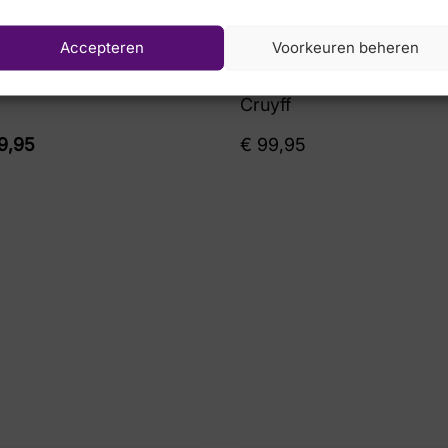
Accepteren
Voorkeuren beheren
Cruyff
9,95
€
99,95