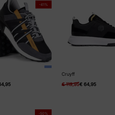
-41%
Cruyff
4,95
€
119,95
€
64,95
-50%