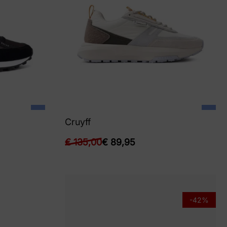
Cruyff
€
135,00
€
89,95
-42%