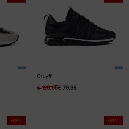
Cruyff
€
129,95
€
79,95
-33%
-33%