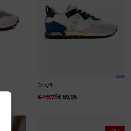
Cruyff
€
119,95
€
69,95
-48%