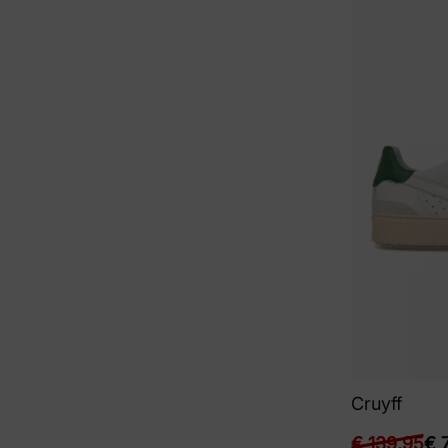
Cruyff
€
139,95
€
7