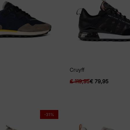
Cruyff
€
119,95
€
79,95
-31%