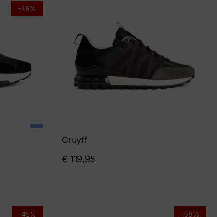
-46%
Cruyff
€
119,95
-45%
-38%