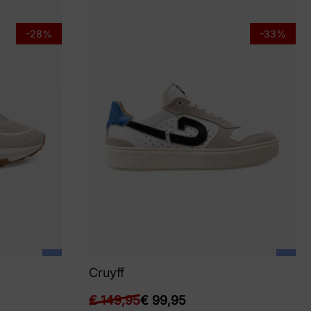
-28%
-33%
Cruyff
€
149,95
€
99,95