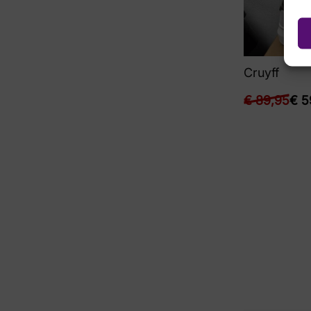
Cruyff
€
89,95
€
5