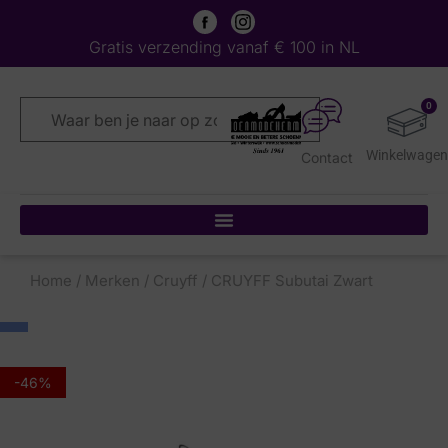
Gratis verzending vanaf € 100 in NL
0
Contact
Home
/
Merken
/
Cruyff
/ CRUYFF Subutai Zwart
-46%