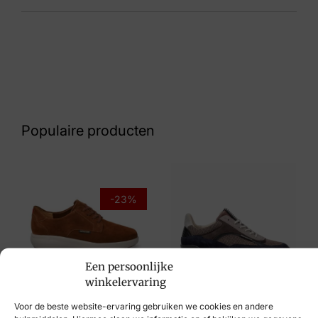
Kleur
Zwart
Nummer
43 10 6530
Populaire producten
Maat
41, 43, 44, 46
Merk
-23%
Cruyff
Artikelnummer
Een persoonlijke
Subutai
winkelervaring
Mephisto
Van Bommel
Voor de beste website-ervaring gebruiken we cookies en andere
€
194,95
€
149,95