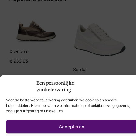
Maat
37, 38, 41, 42
Merk
Cruyff
Artikelnummer
Xsensible
CC241850 Pace Court 102 Off White
€
239,95
Solidus
€
214,95
Een persoonlijke
winkelervaring
Voor de beste website-ervaring gebruiken we cookies en andere
hulpmiddelen. Hiermee slaan we informatie op of bekijken we gegevens,
zoals je surfgedrag of unieke ID’s.
Laat uw voeten
Accepteren
scannen
met de