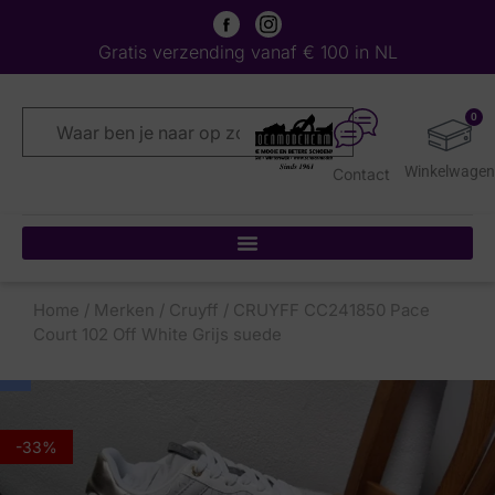
Gratis verzending vanaf € 100 in NL
0
Contact
Home
/
Merken
/
Cruyff
/ CRUYFF CC241850 Pace
Court 102 Off White Grijs suede
-33%