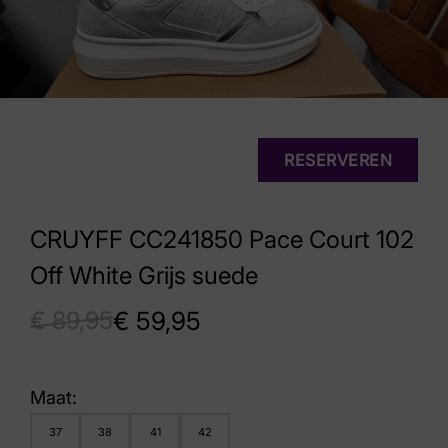
RESERVEREN
CRUYFF CC241850 Pace Court 102
Off White Grijs suede
€
89,95
€
59,95
Maat:
37
38
41
42