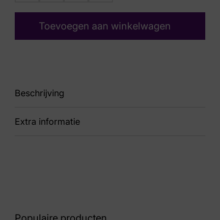
Toevoegen aan winkelwagen
Beschrijving
Extra informatie
CC241850 Pace Court 102 Off White
Kleur
Grijs suede
Nummer
60 15 8258
Populaire producten