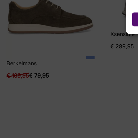
Xsensible
€
289,95
Berkelmans
€
139,95
€
79,95