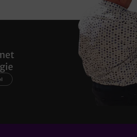
met
gie
l