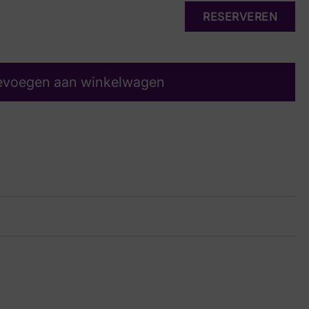
RESERVEREN
evoegen aan winkelwagen
upe
17 8789