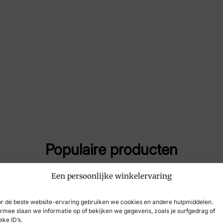
Maat
44
Merk
Cru
Artikelnummer
CC
Populaire producten
Een persoonlijke winkelervaring
r de beste website-ervaring gebruiken we cookies en andere hulpmiddelen.
rmee slaan we informatie op of bekijken we gegevens, zoals je surfgedrag of
eke ID’s.