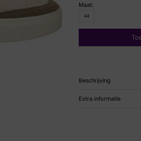
Maat:
44
To
Beschrijving
Extra informatie
88 CC223020 101
Kleur
Ta
Nummer
43 