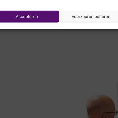
Scholl
Accepteren
Voorkeuren beheren
€
85,00
€
69,95