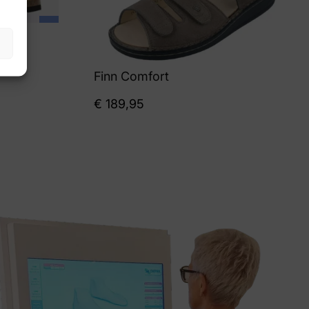
Finn Comfort
€
189,95