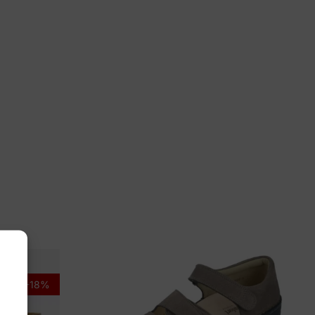
yff
223020 101
-18%