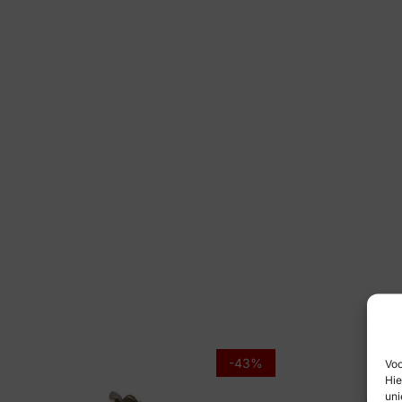
-43%
Voo
Hie
uni