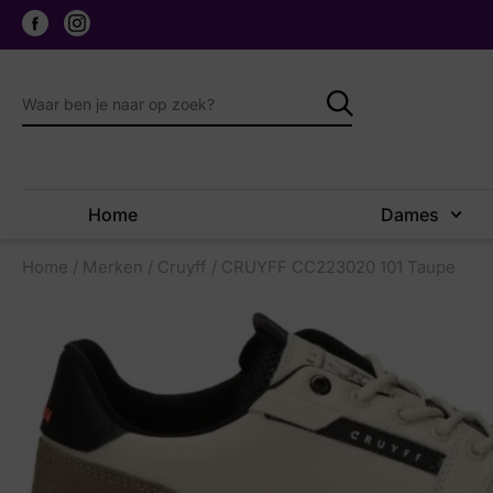
Home
Dames
Home
/
Merken
/
Cruyff
/ CRUYFF CC223020 101 Taupe