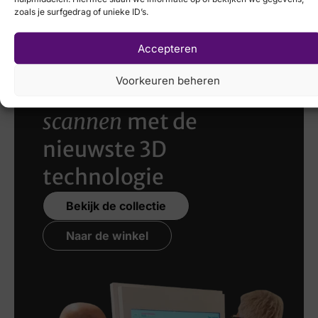
zoals je surfgedrag of unieke ID’s.
Accepteren
Voorkeuren beheren
Laat uw voeten
scannen
met de
nieuwste 3D
technologie
Bekijk de collectie
Naar de winkel