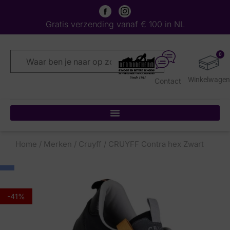
Gratis verzending vanaf € 100 in NL
0
Contact
Home
/
Merken
/
Cruyff
/ CRUYFF Contra hex Zwart
-41%