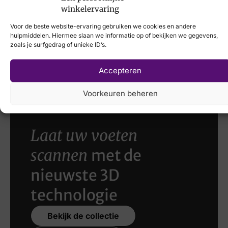
winkelervaring
Artikelnummer
Xsensible
Voor de beste website-ervaring gebruiken we cookies en andere
hulpmiddelen. Hiermee slaan we informatie op of bekijken we gegevens,
CC243280 Slice
€
259,95
zoals je surfgedrag of unieke ID’s.
Berkelmans
€
139,95
€
79,95
Accepteren
Voorkeuren beheren
Laat uw voeten
scannen
met de
nieuwste 3D
technologie
Bekijk de collectie