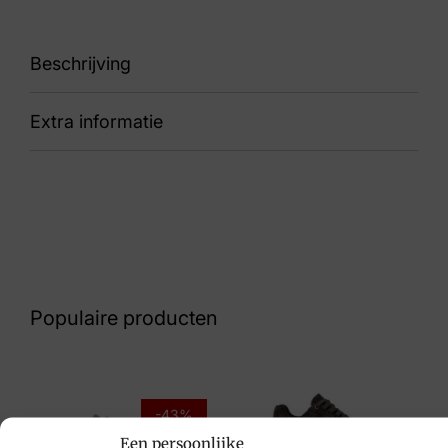
Beschrijving
Extra informatie
88 CC243280 Slice
Kleur
Taupe
Nummer
43 17 8773
Populaire producten
Maat
41, 42, 43, 44
Merk
-43%
Een persoonlijke
Cruyff