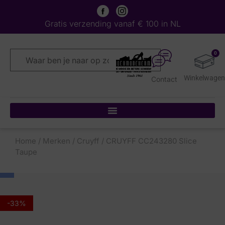
Gratis verzending vanaf € 100 in NL
0
Contact
Home
/
Merken
/
Cruyff
/ CRUYFF CC243280 Slice
Taupe
-33%