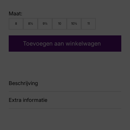
Maat:
8
8½
9½
10
10½
11
Toevoegen aan winkelwagen
Beschrijving
Extra informatie
89 Endrik Mulberry
Kleur
Blauw Suede