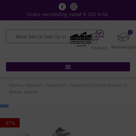
Gratis verzending vanaf € 100 in NL
0
Contact
Home
/
Merken
/
Mephisto
/ Mephisto Endrik Mulberry
Blauw Suede
-27%