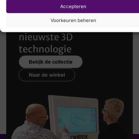
Accepteren
Laat uw voeten
Voorkeuren beheren
scannen
met de
nieuwste 3D
technologie
Bekijk de collectie
Naar de winkel