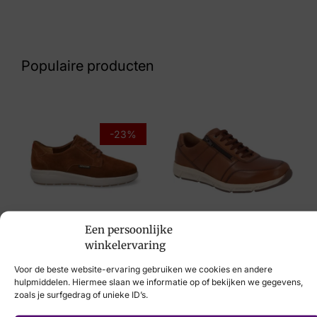
Nummer
43 33 9359
Populaire producten
Maat
10, 10½, 11, 8, 8½, 9, 9½
Merk
-23%
Mephisto
Artikelnummer
Endrik Mulberry
Een persoonlijke
Mephisto
Solidus
winkelervaring
€
194,95
€
149,95
€
169,95
Voor de beste website-ervaring gebruiken we cookies en andere
hulpmiddelen. Hiermee slaan we informatie op of bekijken we gegevens,
zoals je surfgedrag of unieke ID’s.