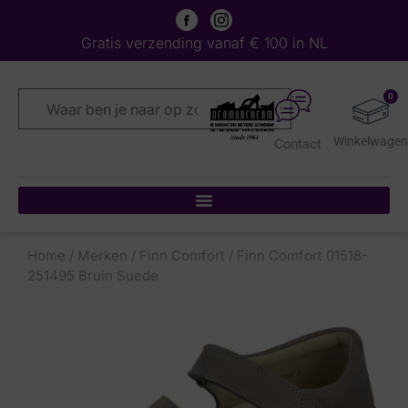
Gratis verzending vanaf € 100 in NL
0
Contact
Home
/
Merken
/
Finn Comfort
/ Finn Comfort 01518-
251495 Bruin Suede