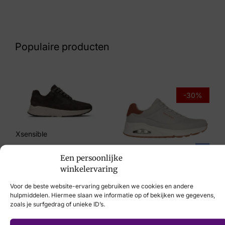
Nummer
48 27 9465
Populaire producten
Maat
41, 43, 44, 45, 46
Merk
-30%
Finn Comfort
Artikelnummer
Xsensible
01518-251495
€
259,95
Skechers
Een persoonlijke
winkelervaring
€
99,95
€
69,95
Voor de beste website-ervaring gebruiken we cookies en andere
hulpmiddelen. Hiermee slaan we informatie op of bekijken we gegevens,
zoals je surfgedrag of unieke ID’s.