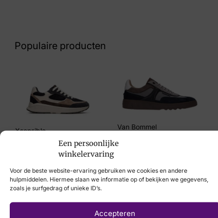
Blauw
Nummer
48 32 9509
Populaire producten
Maat
41, 42, 43, 44, 45, 47
Merk
Teva
Van Bommel
Artikelnummer
Xsensible
€
239,95
Een persoonlijke
Terra GTT 1102456
€
289,95
winkelervaring
Voor de beste website-ervaring gebruiken we cookies en andere
hulpmiddelen. Hiermee slaan we informatie op of bekijken we gegevens,
zoals je surfgedrag of unieke ID’s.
Laat uw voeten
Accepteren