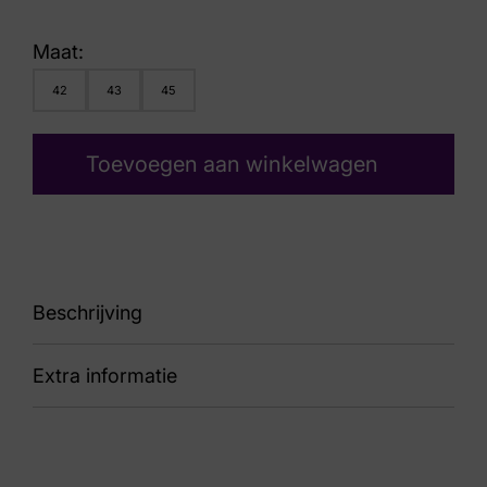
Maat:
42
43
45
Toevoegen aan winkelwagen
Beschrijving
Extra informatie
89 Terra GTT 1102456
Kleur