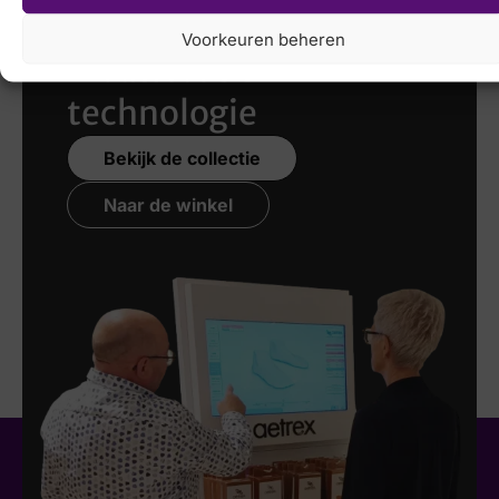
scannen
met de
Voorkeuren beheren
nieuwste 3D
technologie
Bekijk de collectie
Naar de winkel