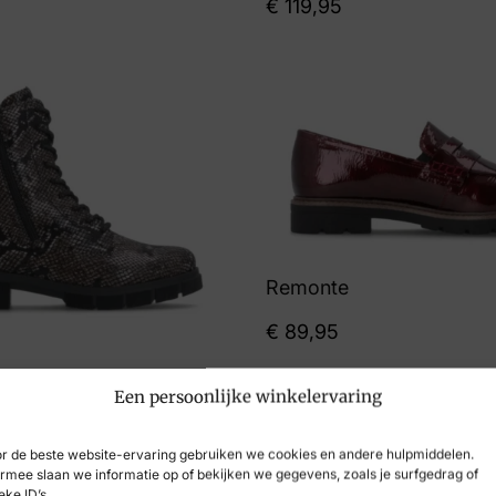
€
119,95
Remonte
€
89,95
Een persoonlijke winkelervaring
r de beste website-ervaring gebruiken we cookies en andere hulpmiddelen.
rmee slaan we informatie op of bekijken we gegevens, zoals je surfgedrag of
eke ID’s.