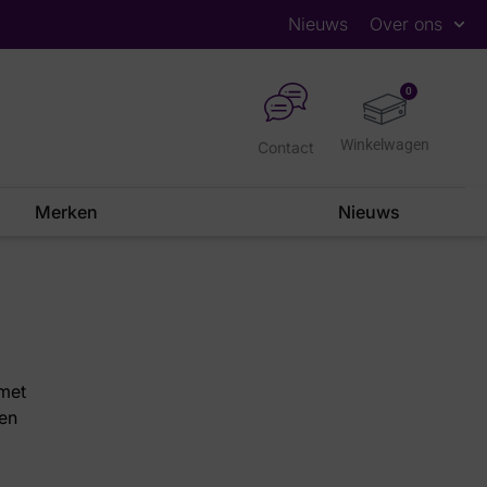
Nieuws
Over ons
0
Contact
Merken
Nieuws
met
sen