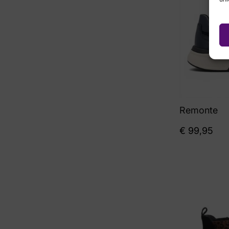
Remonte
€
99,95