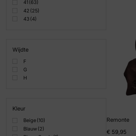
41
(63)
42
(25)
43
(4)
Wijdte
F
G
H
Kleur
Remonte
Beige
(10)
Blauw
(2)
€
59,95