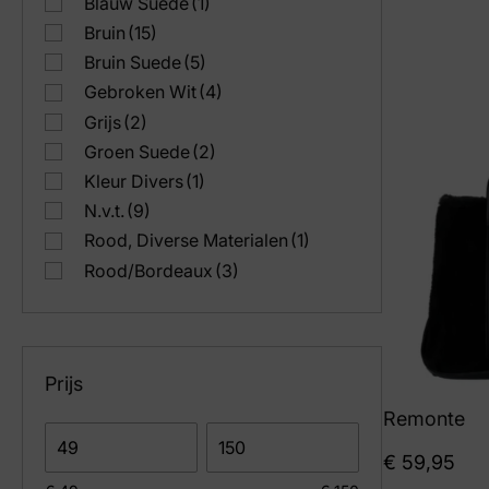
Blauw Suede
(1)
Bruin
(15)
Bruin Suede
(5)
Gebroken Wit
(4)
Grijs
(2)
Groen Suede
(2)
Kleur Divers
(1)
N.v.t.
(9)
Rood, Diverse Materialen
(1)
Rood/Bordeaux
(3)
Roze
(1)
Taupe
(3)
Wit
(10)
Prijs
Zwart
(20)
Zwart Lak
(3)
Remonte
Zwart Suede
(10)
€
59,95