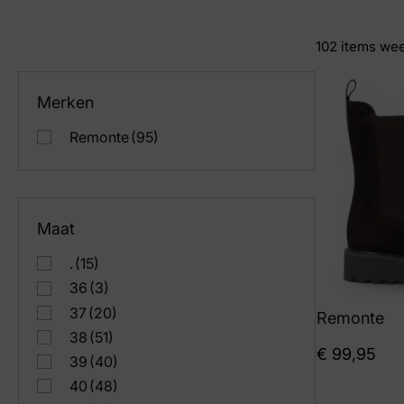
102
items we
Merken
Remonte
(95)
Maat
.
(15)
36
(3)
37
(20)
Remonte
38
(51)
€
99,95
39
(40)
40
(48)