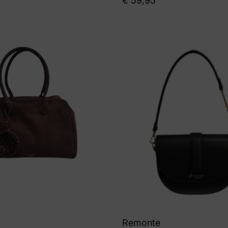
€
59,95
Remonte