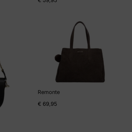
€
59,95
Remonte
€
69,95