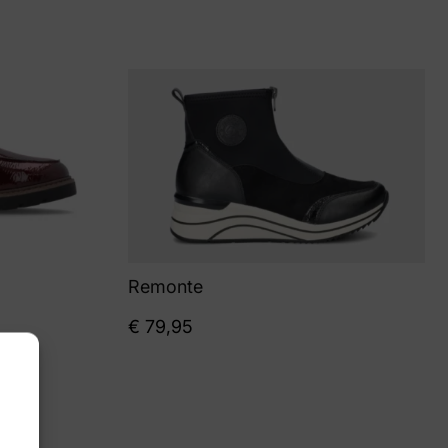
Remonte
€
79,95