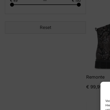
€ 49
—
€ 150
Reset
Remonte
€
99,95
Voo
Hie
uni