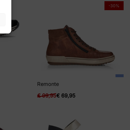
-30%
Remonte
€
99,95
€
69,95