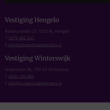
Vestiging Hengelo
Raadhuisstraat 27, 7255 BL Hengelo
T
0575 462 547
E
info@schoenmodehermans.nl
Vestiging Winterswijk
Misterstraat 48, 7101 EX Winterswijk
T
0543 216 062
E
info@schoenmodehermans.nl