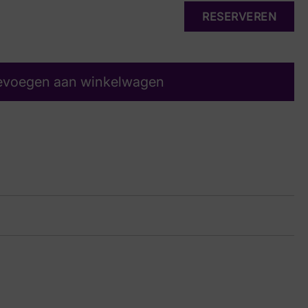
RESERVEREN
evoegen aan winkelwagen
15 1292
js suede