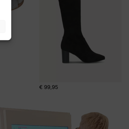
€
99,95