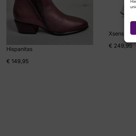
Hie
uni
Xsensible
€
249,95
Hispanitas
€
149,95