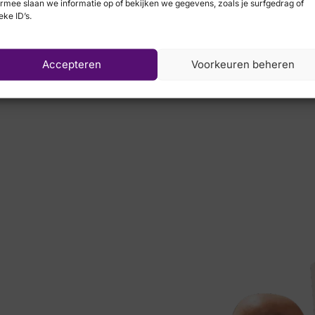
rmee slaan we informatie op of bekijken we gegevens, zoals je surfgedrag of
eke ID’s.
Waldlaufer
Accepteren
Voorkeuren beheren
€
119,95