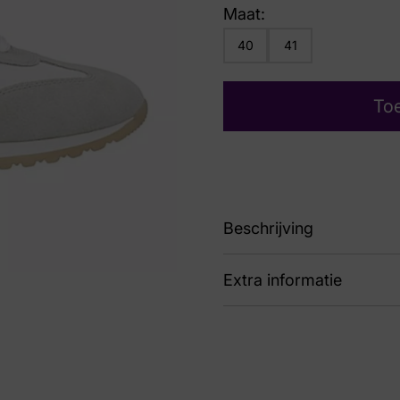
Maat:
40
41
To
Beschrijving
Extra informatie
91 D3H03-80 Samira
Nummer
60 
Kleur
Gri