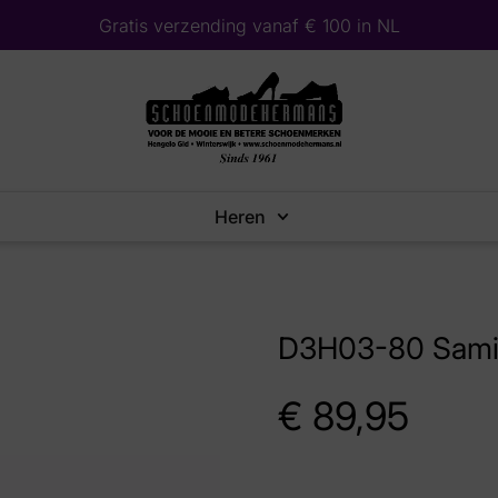
Gratis verzending vanaf € 100 in NL
Heren
D3H03-80 Samir
€
89,95