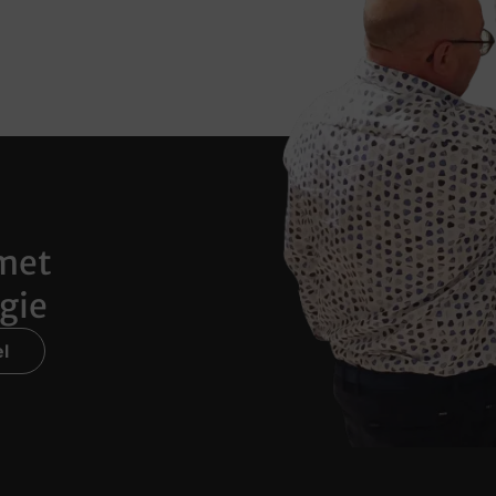
met
gie
l