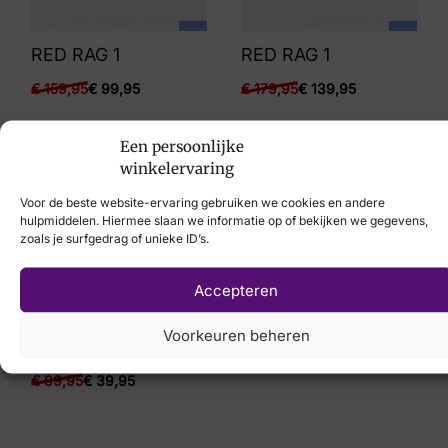
RED RAG 1
RED RAG 1
€
159,95
€
99,95
€
179,95
€
139,95
Een persoonlijke
winkelervaring
-60%
Voor de beste website-ervaring gebruiken we cookies en andere
hulpmiddelen. Hiermee slaan we informatie op of bekijken we gegevens,
zoals je surfgedrag of unieke ID’s.
Accepteren
Voorkeuren beheren
RED RAG 1
€
99,95
€
39,95