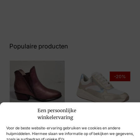
Kleur
Groen Suede
Nummer
60 31 6617
Populaire producten
Maat
37, 38, 39, 40, 41
Merk
-20%
RED RAG 1
Artikelnummer
76952 524
Een persoonlijke
Hispanitas
winkelervaring
Solidus
€
149,95
Voor de beste website-ervaring gebruiken we cookies en andere
€
199,95
€
159,95
hulpmiddelen. Hiermee slaan we informatie op of bekijken we gegevens,
zoals je surfgedrag of unieke ID’s.