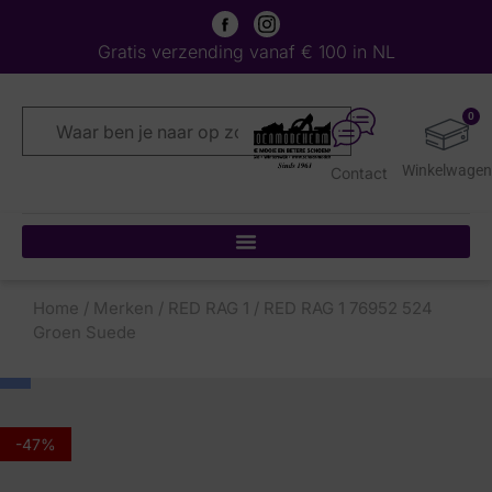
Gratis verzending vanaf € 100 in NL
0
Contact
Home
/
Merken
/
RED RAG 1
/ RED RAG 1 76952 524
Groen Suede
-47%