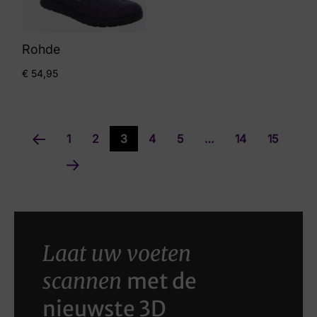
Rohde
€
54,95
1
2
3
4
5
…
14
15
Laat uw voeten
scannen
met de
nieuwste 3D