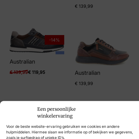
€
139,99
-14%
Australian
Australian
€
139,99
€
119,95
€
139,99
Een persoonlijke
winkelervaring
Voor de beste website-ervaring gebruiken we cookies en andere
hulpmiddelen. Hiermee slaan we informatie op of bekijken we gegevens,
zoals je surfgedrag of unieke ID’s.