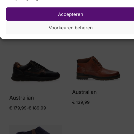
Australian
Accepteren
€
139,99
Australian
Voorkeuren beheren
€
179,99
Australian
Australian
€
139,99
€
179,99
-
€
189,99