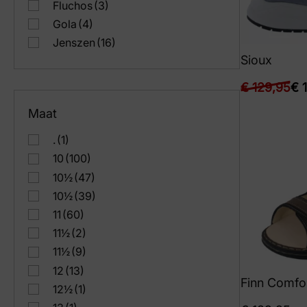
Fluchos
(3)
Gola
(4)
Jenszen
(16)
Sioux
Livingstone
(3)
Longgo
(4)
€
129,95
€
1
Lowa
(9)
Maat
Mephisto
(38)
Merrell
(8)
.
(1)
Oomens
(1)
10
(100)
PME
(29)
10½
(47)
Panama Jack
(20)
10½
(39)
Rieker
(15)
11
(60)
Rohde
(12)
11½
(2)
SJ Schoenen
(3)
11½
(9)
Scholl
(2)
12
(13)
Finn Comfo
Sioux
(18)
12½
(1)
Skechers
(31)