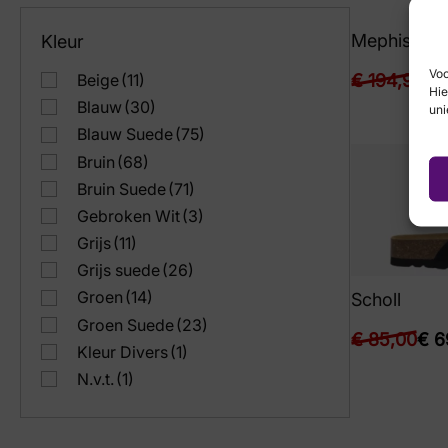
7
(40)
Mephisto
Kleur
7½
(23)
7½
(17)
Voo
€
194,95
€
1
Beige
(11)
Hie
8
(81)
Blauw
(30)
uni
8½
(61)
Blauw Suede
(75)
8½
(43)
Bruin
(68)
9
(91)
Bruin Suede
(71)
9½
(51)
Gebroken Wit
(3)
9½
(39)
Grijs
(11)
Grijs suede
(26)
Groen
(14)
Scholl
Groen Suede
(23)
€
85,00
€
6
Kleur Divers
(1)
N.v.t.
(1)
Taupe
(49)
Wit
(20)