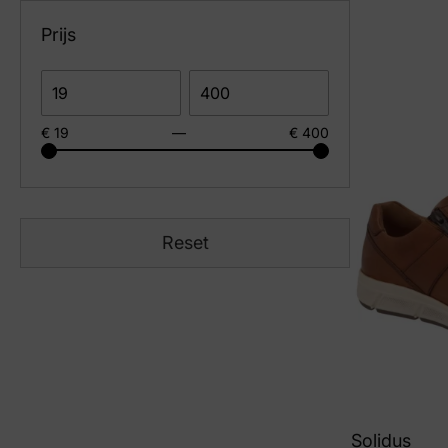
Zwart
(60)
Prijs
Zwart Suede
(18)
€ 19
—
€ 400
Reset
Solidus