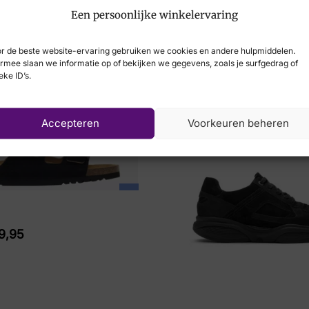
Een persoonlijke winkelervaring
Berkelmans
r de beste website-ervaring gebruiken we cookies en andere hulpmiddelen.
49,95
€
139,95
€
79,95
rmee slaan we informatie op of bekijken we gegevens, zoals je surfgedrag of
eke ID’s.
Accepteren
Voorkeuren beheren
-18%
9,95