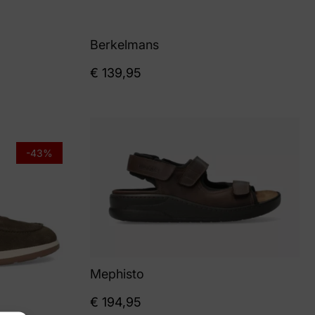
Berkelmans
€
139,95
-43%
Mephisto
€
194,95