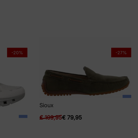
-20%
-27%
Sioux
€
109,95
€
79,95