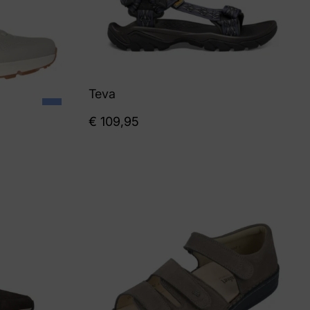
Teva
€
109,95