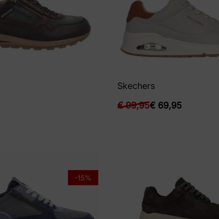
Skechers
€
99,95
€
69,95
-15%