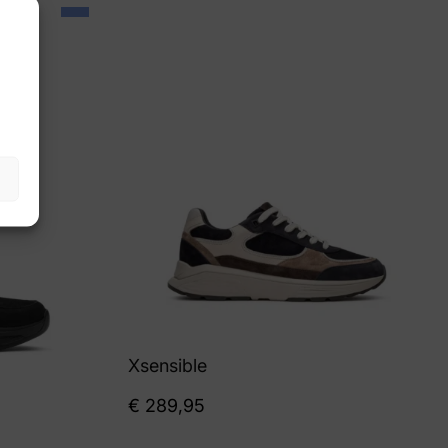
Xsensible
€
289,95