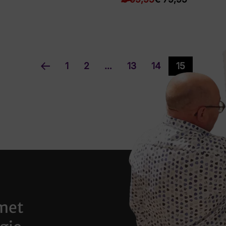
1
2
…
13
14
15
met