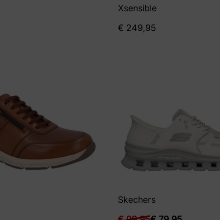
Xsensible
€
249,95
Skechers
€
99,95
€
79,95