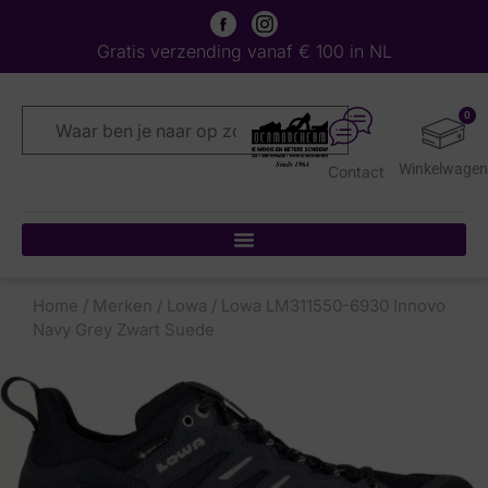
Gratis verzending vanaf € 100 in NL
0
Contact
Home
/
Merken
/
Lowa
/ Lowa LM311550-6930 Innovo
Navy Grey Zwart Suede