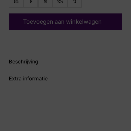
8½
9
10
10½
12
Toevoegen aan winkelwagen
Beschrijving
Extra informatie
91 LM311550-6930 Innovo Navy Grey
Nummer
74 11 1211
Kleur
Zwart Suede