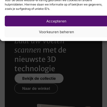
Voor de beste website-ervaring gebruiken we cookies en andere
Skechers
€
149,95
hulpmiddelen. Hiermee slaan we informatie op of bekijken we gegevens,
Breedtemaat
zoals je surfgedrag of unieke ID’s.
€
99,95
€
79,95
K
Accepteren
Voorkeuren beheren
Laat uw voeten
scannen
met de
nieuwste 3D
technologie
Bekijk de collectie
Naar de winkel