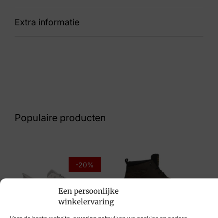
Extra informatie
91 15.1682.03-L68 Connery Width K taupe
Nummer
43 33 1011
Kleur
Blauw Suede
Populaire producten
Maat
42, 43, 45, 46
Merk
-20%
Australian
Een persoonlijke
Artikelnummer
winkelervaring
PME
15.1682.03-L68 Connery Width K taupe