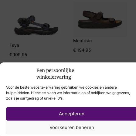
42, 44, 46, 47
Merk
Rohde
Artikelnummer
Mephisto
Teva
2782-56
€
194,95
€
109,95
Een persoonlijke
winkelervaring
Voor de beste website-ervaring gebruiken we cookies en andere
Laat uw voeten
hulpmiddelen. Hiermee slaan we informatie op of bekijken we gegevens,
zoals je surfgedrag of unieke ID’s.
scannen
met de
Accepteren
nieuwste 3D
technologie
Voorkeuren beheren