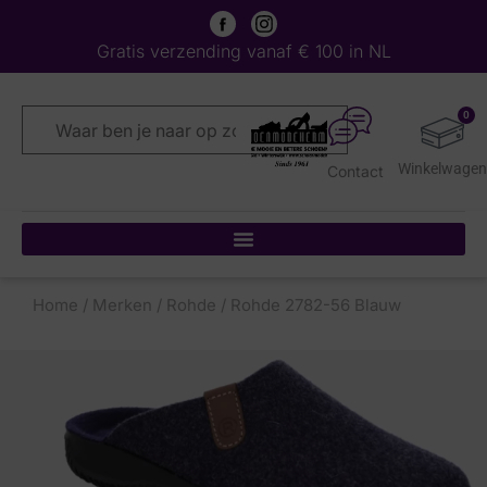
Gratis verzending vanaf € 100 in NL
0
Contact
Home
/
Merken
/
Rohde
/ Rohde 2782-56 Blauw