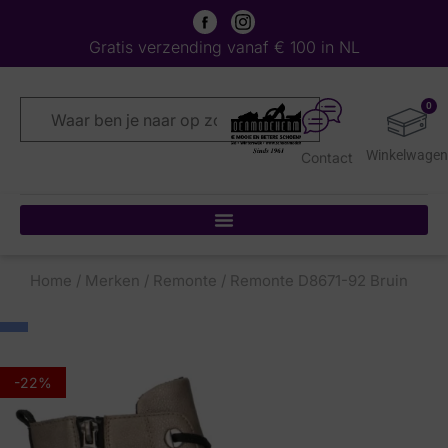
Gratis verzending vanaf € 100 in NL
0
Contact
Home
/
Merken
/
Remonte
/ Remonte D8671-92 Bruin
-22%