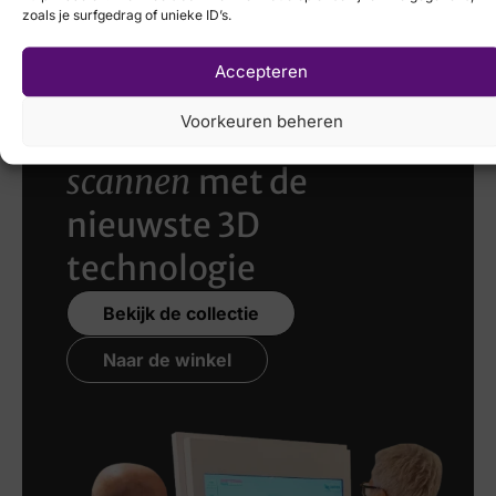
zoals je surfgedrag of unieke ID’s.
Accepteren
Voorkeuren beheren
Laat uw voeten
scannen
met de
nieuwste 3D
technologie
Bekijk de collectie
Naar de winkel