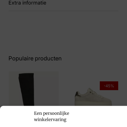
Extra informatie
89 46023-10066 Holly
Kleur
Wit
Nummer
60 24 9391
Populaire producten
Maat
5, 5½, 6, 6½, 7, 7½, 8
Merk
-45%
Solidus
Artikelnummer
Een persoonlijke
46023-10066 Holly
Post Xchange
winkelervaring
€
109,95
€
59,95