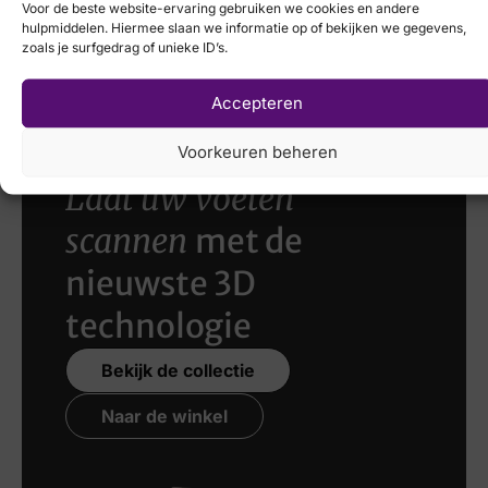
Voor de beste website-ervaring gebruiken we cookies en andere
hulpmiddelen. Hiermee slaan we informatie op of bekijken we gegevens,
zoals je surfgedrag of unieke ID’s.
€
99,95
Accepteren
Voorkeuren beheren
Laat uw voeten
scannen
met de
nieuwste 3D
technologie
Bekijk de collectie
Naar de winkel