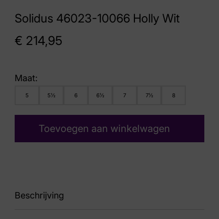
Solidus 46023-10066 Holly Wit
€
214,95
Maat:
5
5½
6
6½
7
7½
8
Toevoegen aan winkelwagen
Beschrijving