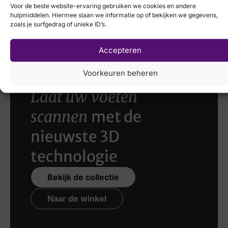
Voor de beste website-ervaring gebruiken we cookies en andere
Solidus
hulpmiddelen. Hiermee slaan we informatie op of bekijken we gegevens,
zoals je surfgedrag of unieke ID’s.
€
169,95
Accepteren
Voorkeuren beheren
Laat uw voeten
scannen
met de
nieuwste 3D
technologie
Bekijk de collectie
Naar de winkel