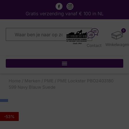
Gratis verzending vanaf € 100 in NL
0
Contact
Home
/
Merken
/
PME
/ PME Lockster PBO2403180
599 Navy Blauw Suede
-53%