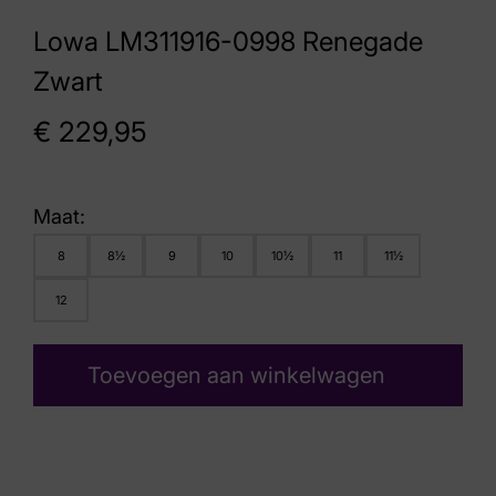
Lowa LM311916-0998 Renegade
Zwart
€
229,95
Maat:
8
8½
9
10
10½
11
11½
12
Toevoegen aan winkelwagen