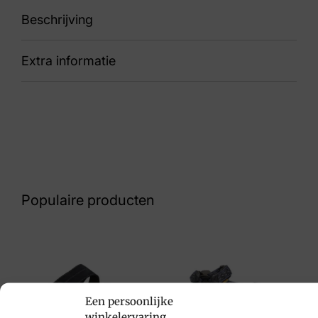
Beschrijving
Extra informatie
LM311916-0998
Kleur
Zwart
Nummer
75 10 8857
Populaire producten
Maat
10, 10½, 11, 11½, 12, 8, 8½, 9
Merk
Lowa
Een persoonlijke
winkelervaring