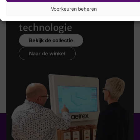
scannen
met de
Voorkeuren beheren
nieuwste 3D
technologie
Bekijk de collectie
Naar de winkel