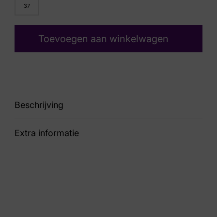
37
Toevoegen aan winkelwagen
Beschrijving
Extra informatie
91 Gycmo 32 Rose
Nummer
60 34 1256
Kleur