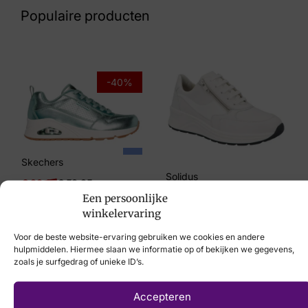
Roze
Populaire producten
Maat
37, 38, 39
Merk
-40%
Laura Vita
Artikelnummer
Gycmo 32 Rose
Skechers
Solidus
€
99,95
€
59,95
Een persoonlijke
€
214,95
winkelervaring
Voor de beste website-ervaring gebruiken we cookies en andere
hulpmiddelen. Hiermee slaan we informatie op of bekijken we gegevens,
zoals je surfgedrag of unieke ID’s.
Laat uw voeten
Accepteren