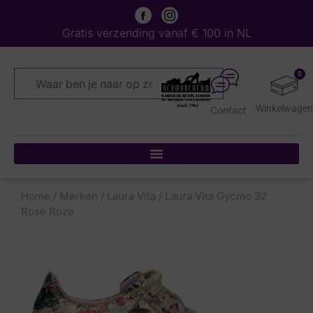
Gratis verzending vanaf € 100 in NL
0
Contact
Home
/
Merken
/
Laura Vita
/ Laura Vita Gycmo 32
Rose Roze