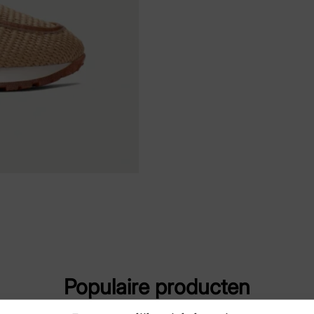
Maat
39,
Merk
His
Artikelnummer
RHV
Populaire producten