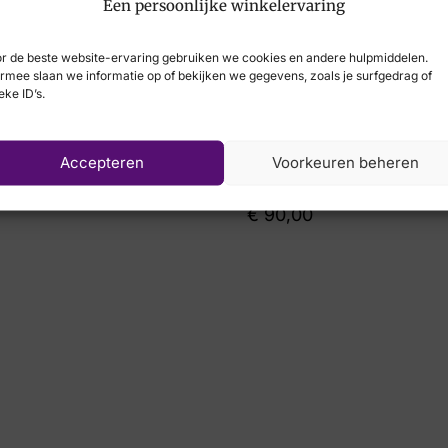
Een persoonlijke winkelervaring
r de beste website-ervaring gebruiken we cookies en andere hulpmiddelen.
rmee slaan we informatie op of bekijken we gegevens, zoals je surfgedrag of
eke ID’s.
Accepteren
Voorkeuren beheren
Skechers
€
90,00