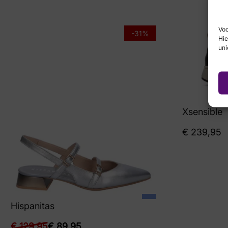
Voo
-31%
Hie
uni
Xsensible
€
239,95
Hispanitas
€
129,95
€
89,95