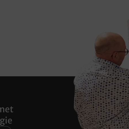
met
gie