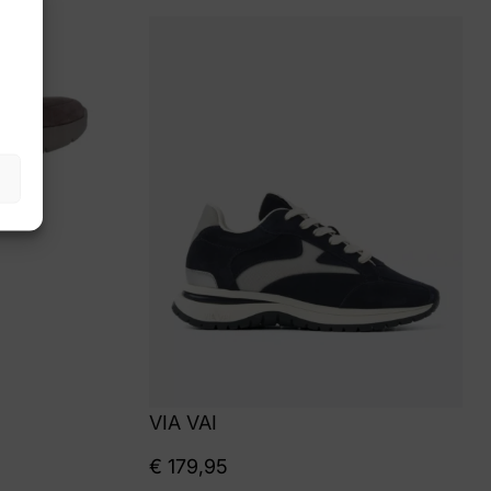
VIA VAI
€
179,95