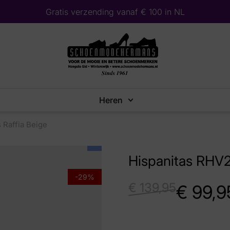
Gratis verzending vanaf € 100 in NL
Heren
Raffia Beige
Hispanitas RHV
-29%
€
139,95
€
99,9