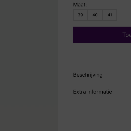
Maat:
39
40
41
To
Beschrijving
Extra informatie
89 RHV254043 Kansas 
Kleur
Bei
Nummer
52 