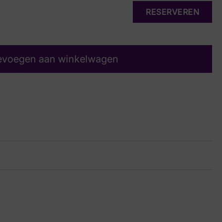
RESERVEREN
evoegen aan winkelwagen
Raffia
ge
16 9330