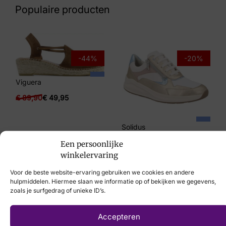
Populaire producten
Maat
7, 7½, 8
Merk
-44%
-20%
Gabor
Viguera
Artikelnummer
€
89,90
€
49,95
32.415.20
Solidus
€
199,95
€
159,95
Een persoonlijke
winkelervaring
Voor de beste website-ervaring gebruiken we cookies en andere
hulpmiddelen. Hiermee slaan we informatie op of bekijken we gegevens,
zoals je surfgedrag of unieke ID’s.
Laat uw voeten
Accepteren