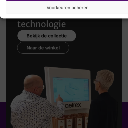
scannen
met de
Voorkeuren beheren
nieuwste 3D
technologie
Bekijk de collectie
Naar de winkel