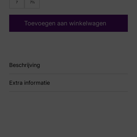
7
7½
Toevoegen aan winkelwagen
Beschrijving
Extra informatie
86 Line
Kleur
Bruin Suede
Nummer
52 27 7466