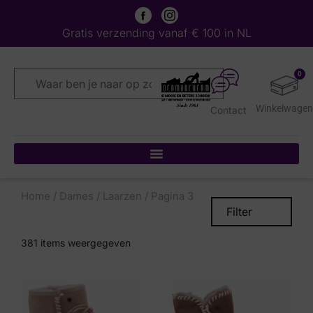
Gratis verzending vanaf € 100 in NL
0
Contact
Home
/
Dames
/
Laarzen
/ Pagina 3
Filter
381
items weergegeven