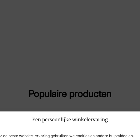
Maat
37,
Merk
Lau
Artikelnummer
Hic
Populaire producten
Een persoonlijke winkelervaring
r de beste website-ervaring gebruiken we cookies en andere hulpmiddelen.