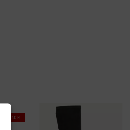
 39, 40
ra Vita
nio Poudre
-40%