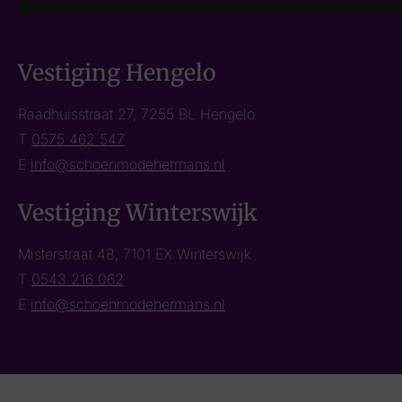
Vestiging Hengelo
Raadhuisstraat 27, 7255 BL Hengelo
T
0575 462 547
E
info@schoenmodehermans.nl
Vestiging Winterswijk
Misterstraat 48, 7101 EX Winterswijk
T
0543 216 062
E
info@schoenmodehermans.nl