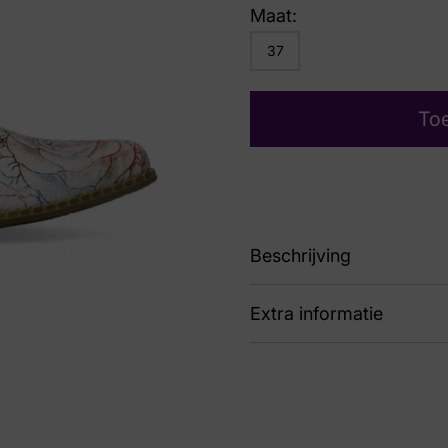
Maat:
37
To
Beschrijving
Extra informatie
91 Hicnio Poudre
Nummer
62 
Kleur
Ro