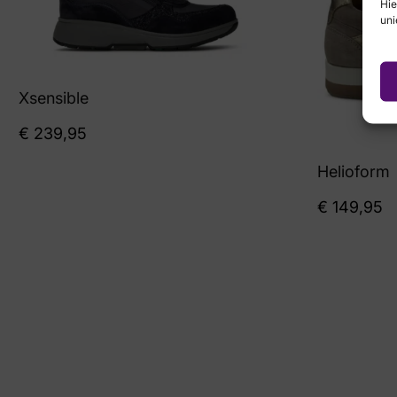
Hie
uni
Xsensible
€
239,95
Helioform
€
149,95