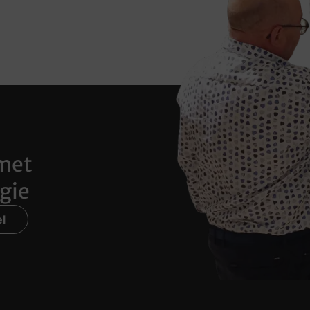
met
gie
l