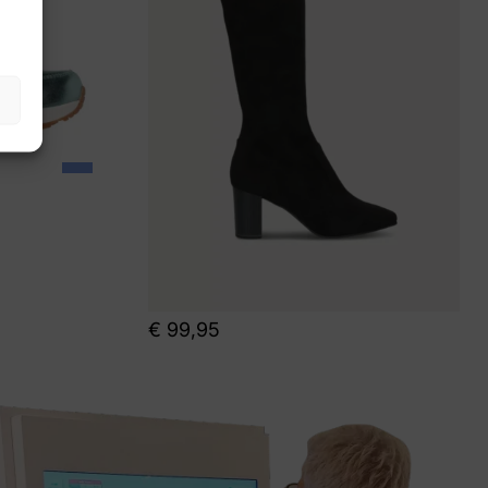
€
99,95