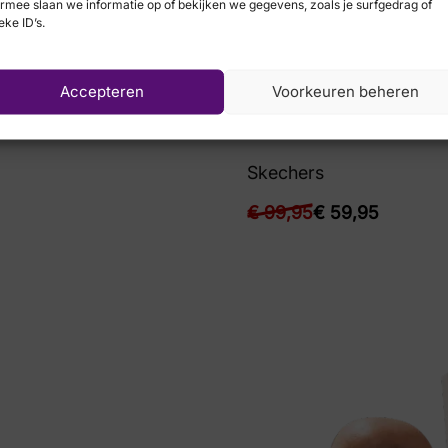
rmee slaan we informatie op of bekijken we gegevens, zoals je surfgedrag of
eke ID’s.
Accepteren
Voorkeuren beheren
Skechers
€
99,95
€
59,95