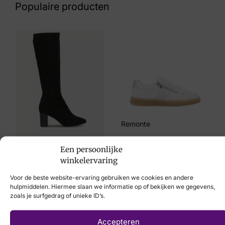
Populaire producten
Maat
36, 37
Merk
Rieker
Artikelnummer
Y7122-20
Remonte
€
89,95
Een persoonlijke
€
99,95
winkelervaring
Voor de beste website-ervaring gebruiken we cookies en andere
hulpmiddelen. Hiermee slaan we informatie op of bekijken we gegevens,
zoals je surfgedrag of unieke ID’s.
Laat uw voeten
Accepteren