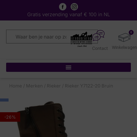
Gratis verzending vanaf € 100 in NL
0
Contact
Home
/
Merken
/
Rieker
/ Rieker Y7122-20 Bruin
-26%