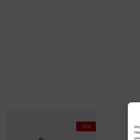
-31%
Voo
Hie
uni