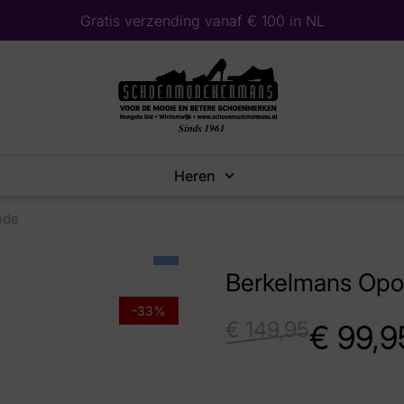
Gratis verzending vanaf € 100 in NL
Heren
ede
Berkelmans Opo
-33%
€
149,95
€
99,9