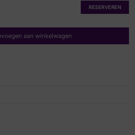
RESERVEREN
evoegen aan winkelwagen
in Suede
27 6453