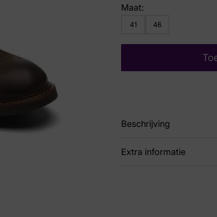
Maat:
41
46
To
Beschrijving
Extra informatie
Line nj22
Kleur
Bru
Nummer
42 