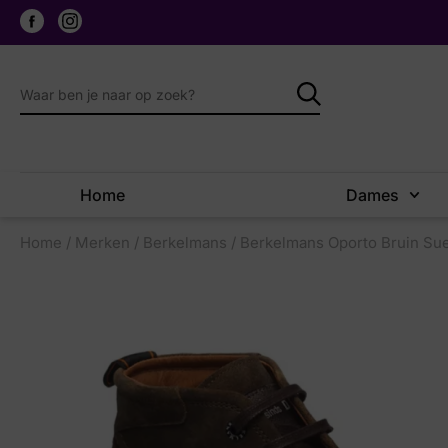
Home
Dames
Home
/
Merken
/
Berkelmans
/ Berkelmans Oporto Bruin Su