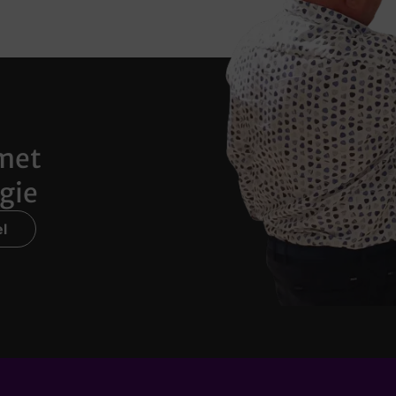
met
gie
l