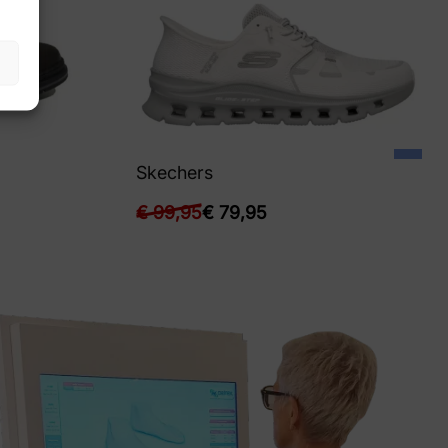
Skechers
€
99,95
€
79,95