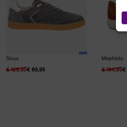
Sioux
Mephisto
€
129,95
€
89,95
€
194,95
€