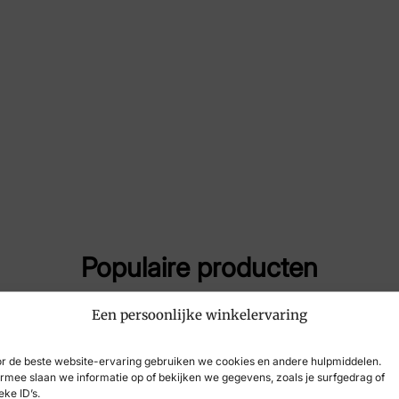
Maat
41,
Merk
Ber
Artikelnummer
Opo
Populaire producten
Een persoonlijke winkelervaring
-23%
r de beste website-ervaring gebruiken we cookies en andere hulpmiddelen.
rmee slaan we informatie op of bekijken we gegevens, zoals je surfgedrag of
eke ID’s.