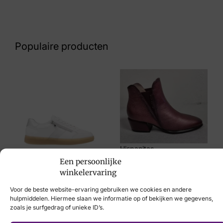
Kleur
Kleur Divers
Populaire producten
Maat
39, 40, 41, 42
Merk
Xsensible
Artikelnummer
30803.5.158 Lotus Off White H
Hispanitas
Een persoonlijke
Remonte
€
149,95
Breedtemaat
winkelervaring
€
89,95
H
Voor de beste website-ervaring gebruiken we cookies en andere
hulpmiddelen. Hiermee slaan we informatie op of bekijken we gegevens,
zoals je surfgedrag of unieke ID’s.