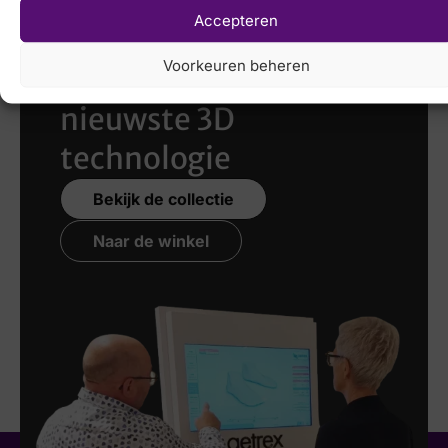
Accepteren
Laat uw voeten
Voorkeuren beheren
scannen
met de
nieuwste 3D
technologie
Bekijk de collectie
Naar de winkel