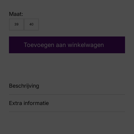
Maat:
39
40
Toevoegen aan winkelwagen
Beschrijving
Extra informatie
91 30803.5.158 Lotus Off White H
Nummer
69 1 1111