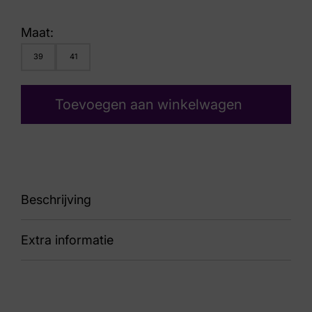
Maat:
39
41
Toevoegen aan winkelwagen
Beschrijving
Extra informatie
91 30800.5.158 Amaryllis Off White H
Nummer
69 16 1112