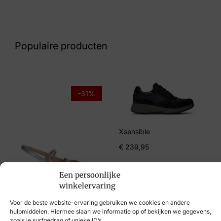
Kleur
Beige
Populaire producten
Maat
38, 39, 40, 41
Merk
-31%
Xsensible
Artikelnummer
Xsensible
30800.5.158 Amaryllis Off White H
€
239,95
Breedtemaat
Een persoonlijke
H
winkelervaring
Hispanitas
Voor de beste website-ervaring gebruiken we cookies en andere
€
129,95
€
89,95
hulpmiddelen. Hiermee slaan we informatie op of bekijken we gegevens,
zoals je surfgedrag of unieke ID’s.