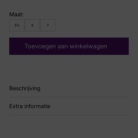
Maat:
5½
6
7
Toevoegen aan winkelwagen
Beschrijving
Extra informatie
90 10186.3.062 Alia K
Kleur