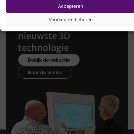
Accepteren
Laat uw voeten
Voorkeuren beheren
scannen
met de
nieuwste 3D
technologie
Bekijk de collectie
Naar de winkel