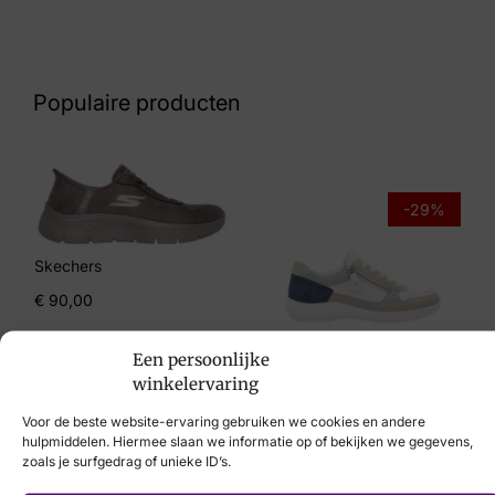
Zwart
Nummer
60 10 9596
Populaire producten
Maat
5½, 6, 7, 8
Merk
-29%
Xsensible
Skechers
Artikelnummer
€
90,00
10186.3.062 Alia K
Een persoonlijke
Remonte
winkelervaring
€
84,95
€
59,95
Voor de beste website-ervaring gebruiken we cookies en andere
hulpmiddelen. Hiermee slaan we informatie op of bekijken we gegevens,
zoals je surfgedrag of unieke ID’s.