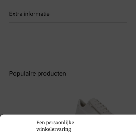
Extra informatie
92 928002 192 192 Inessa H
Nummer
60 27 1341
Kleur
Bruin Suede
Populaire producten
Maat
5, 5½, 6, 6½, 7
Merk
Waldlaufer
Een persoonlijke
Artikelnummer
winkelervaring
928002 192 192 Inessa H