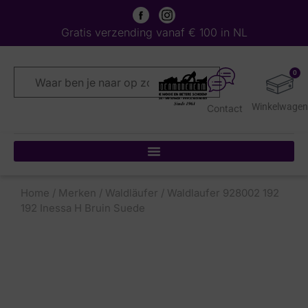
Gratis verzending vanaf € 100 in NL
0
Contact
Home
/
Merken
/
Waldläufer
/ Waldlaufer 928002 192
192 Inessa H Bruin Suede