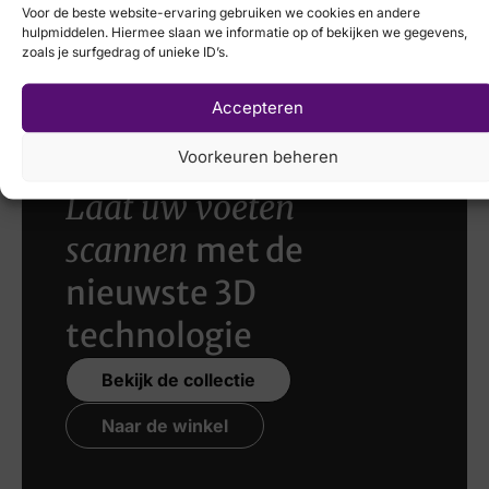
Voor de beste website-ervaring gebruiken we cookies en andere
Remonte
Solidus
hulpmiddelen. Hiermee slaan we informatie op of bekijken we gegevens,
zoals je surfgedrag of unieke ID’s.
€
89,95
€
214,95
Accepteren
Voorkeuren beheren
Laat uw voeten
scannen
met de
nieuwste 3D
technologie
Bekijk de collectie
Naar de winkel