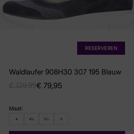
RESERVEREN
Waldlaufer 908H30 307 195 Blauw
€
129,95
€
79,95
Maat:
4
4½
5½
6