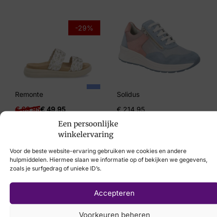
4, 4½, 5½, 6
Merk
-29%
Waldlaufer
Artikelnummer
908H30 307 195
Remonte
Solidus
€
69,95
€
49,95
€
214,95
Een persoonlijke
winkelervaring
Voor de beste website-ervaring gebruiken we cookies en andere
hulpmiddelen. Hiermee slaan we informatie op of bekijken we gegevens,
Laat uw voeten
zoals je surfgedrag of unieke ID’s.
scannen
met de
Accepteren
nieuwste 3D
Voorkeuren beheren