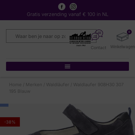
Gratis verzending vanaf € 100 in NL
0
Contact
Home
/
Merken
/
Waldläufer
/ Waldlaufer 908H30 307
195 Blauw
-38%