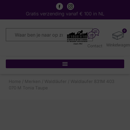
Gratis verzending vanaf € 100 in NL
0
Contact
Home
/
Merken
/
Waldläufer
/ Waldlaufer 831M 403
070 M Tonia Taupe