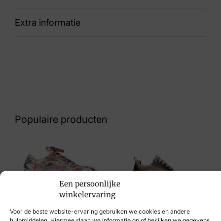
Extra informatie
89 831M 403 070 M Tonia
Kleur
Taupe
Nummer
60 17 9433
Populaire producten
Maat
6, 6½, 7½
Merk
Waldlaufer
Een persoonlijke
Laura Vita
winkelervaring
Artikelnummer
Xsensible
€
114,95
Voor de beste website-ervaring gebruiken we cookies en andere
831M 403 070 M Tonia
hulpmiddelen. Hiermee slaan we informatie op of bekijken we gegevens,
€
239,95