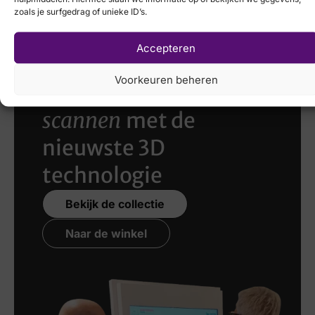
zoals je surfgedrag of unieke ID’s.
Accepteren
Voorkeuren beheren
Laat uw voeten
scannen
met de
nieuwste 3D
technologie
Bekijk de collectie
Naar de winkel