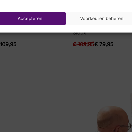
Accepteren
Voorkeuren beheren
Sioux
109,95
€
109,95
€
79,95