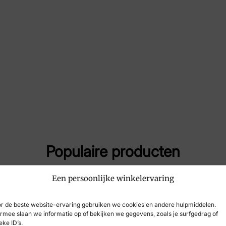
Maat
9
Merk
Wal
Artikelnummer
526
Populaire producten
Een persoonlijke winkelervaring
-15%
r de beste website-ervaring gebruiken we cookies en andere hulpmiddelen.
rmee slaan we informatie op of bekijken we gegevens, zoals je surfgedrag of
eke ID’s.