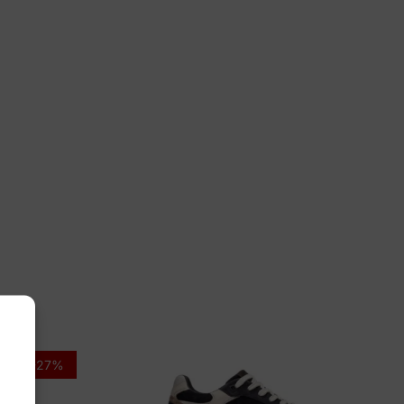
dlaufer
502 158 194
-27%