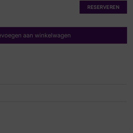
RESERVEREN
evoegen aan winkelwagen
uw Suede
33 7319