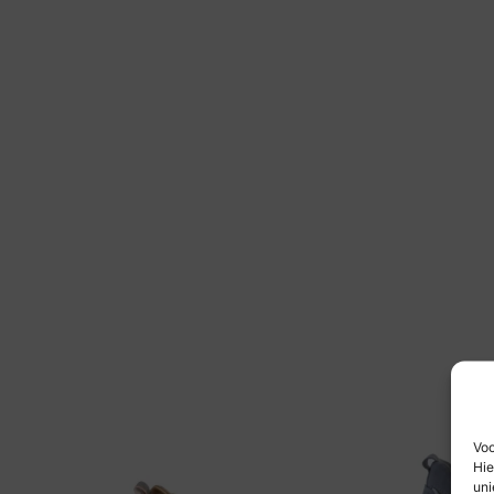
Voo
Hie
uni