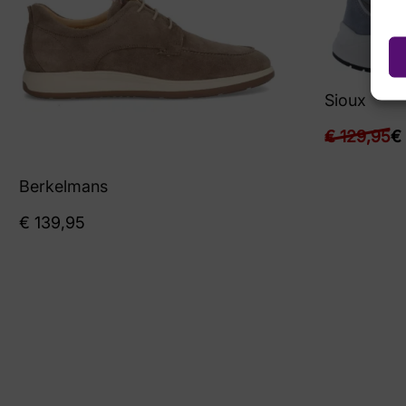
Sioux
€
129,95
€
Berkelmans
€
139,95