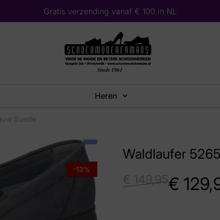
Gratis verzending vanaf € 100 in NL
Heren
lauw Suede
Waldlaufer 526
-13%
€
149,95
€
129,