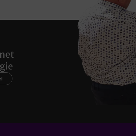
met
gie
l