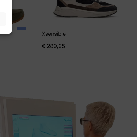
Xsensible
€
289,95