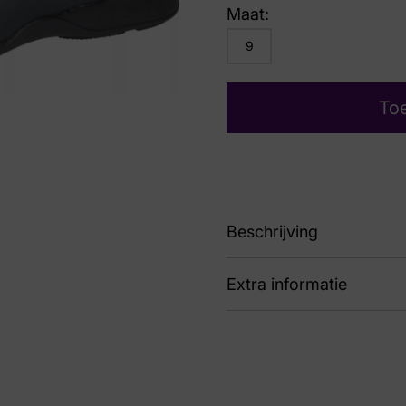
Maat:
9
To
Beschrijving
Extra informatie
H
Kleur
Bla
Nummer
44 