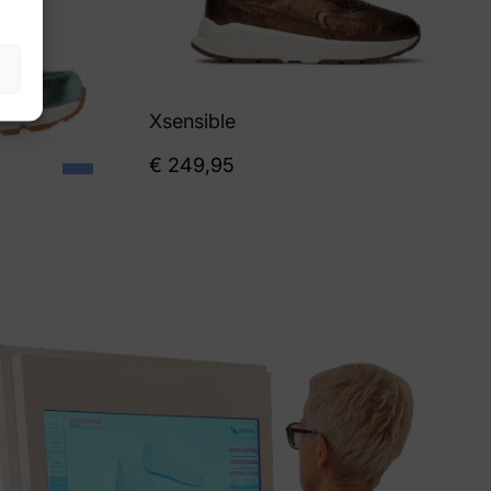
Xsensible
€
249,95