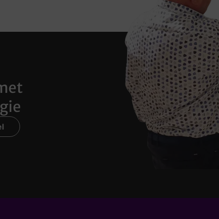
met
gie
l