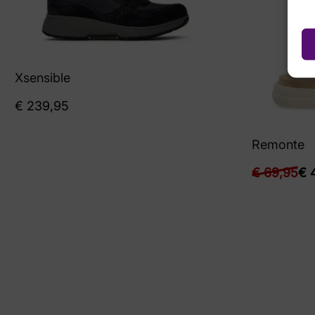
Xsensible
€
239,95
Remonte
€
69,95
€
4