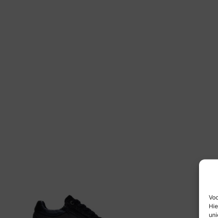
Voo
Hie
uni