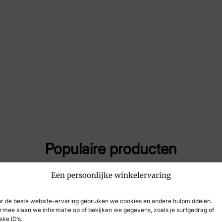
Merk
Wal
Artikelnummer
431
Breedtemaat
H
Populaire producten
Een persoonlijke winkelervaring
-29%
r de beste website-ervaring gebruiken we cookies en andere hulpmiddelen.
rmee slaan we informatie op of bekijken we gegevens, zoals je surfgedrag of
eke ID’s.