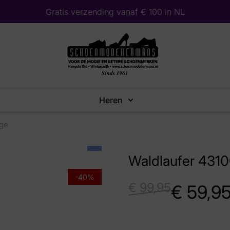
Gratis verzending vanaf € 100 in NL
Heren
ige
Waldlaufer 4310
-40%
€
99,95
€
59,9