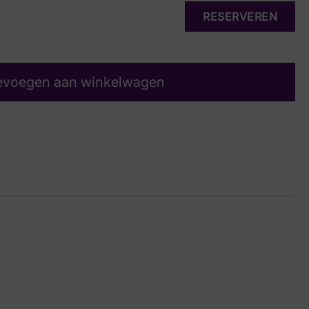
RESERVEREN
evoegen aan winkelwagen
ge
16 6249
 7½