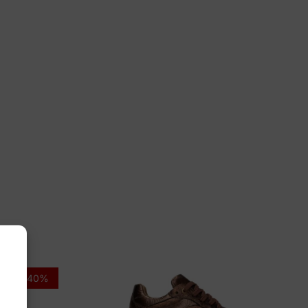
dlaufer
000 169 110
-40%