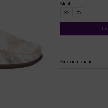
Maat:
5½
7½
To
Extra informatie
Kleur
Bei
Nummer
52 
Maat
5½,