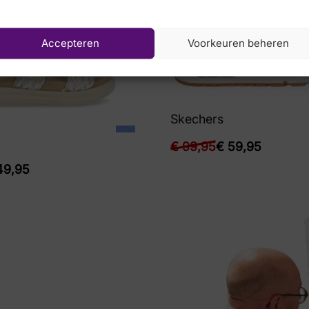
Accepteren
Voorkeuren beheren
Skechers
€
99,95
€
59,95
9,95