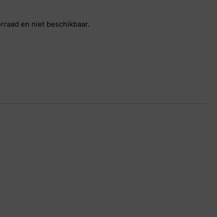
orraad en niet beschikbaar.
in Suede
27 7277
 39
uera