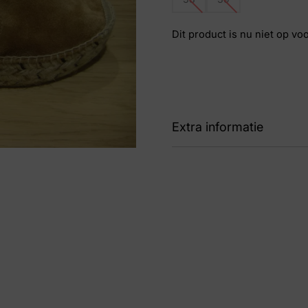
Dit product is nu niet op vo
Extra informatie
Kleur
Bru
Nummer
52 
Maat
38,
Merk
Vig