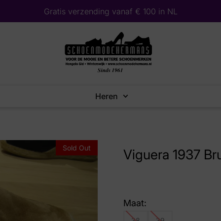
Gratis verzending vanaf € 100 in NL
Heren
Sold Out
Viguera 1937 Br
Maat:
38
39