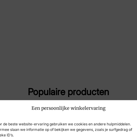
Artikelnummer
193
Populaire producten
Een persoonlijke winkelervaring
r de beste website-ervaring gebruiken we cookies en andere hulpmiddelen.
rmee slaan we informatie op of bekijken we gegevens, zoals je surfgedrag of
eke ID’s.