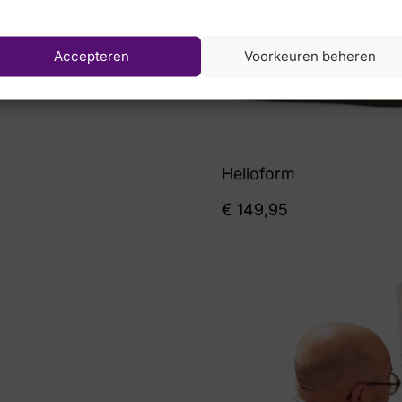
Accepteren
Voorkeuren beheren
Helioform
€
149,95