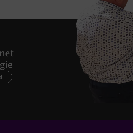
met
gie
l