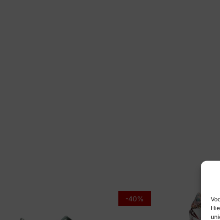
-40%
Voo
Hie
uni