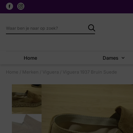
Home
Dames
Home
/
Merken
/
Viguera
/ Viguera 1937 Bruin Suede