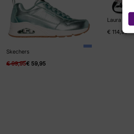
Laura Vita
€
114,95
Skechers
€
99,95
€
59,95