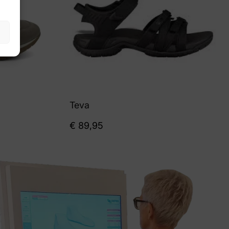
Teva
€
89,95