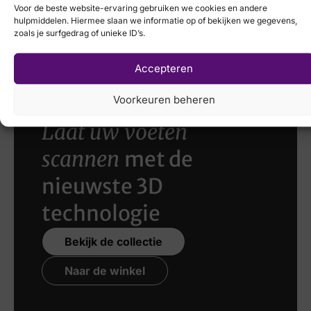
Voor de beste website-ervaring gebruiken we cookies en andere
Solidus
hulpmiddelen. Hiermee slaan we informatie op of bekijken we gegevens,
zoals je surfgedrag of unieke ID’s.
€
214,95
Accepteren
Voorkeuren beheren
Laat uw voeten
scannen
met de
nieuwste 3D
technologie
Bekijk de collectie
Naar de winkel